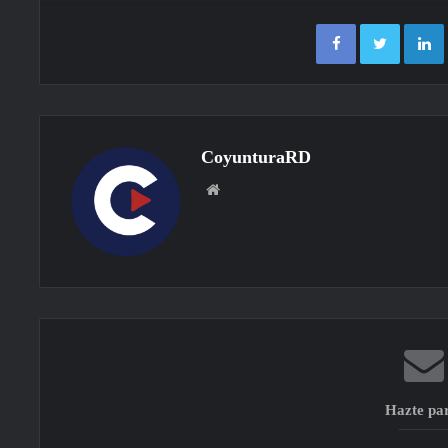
Facebook
Twitter
CoyunturaRD
Sitio
web
Hazte pa