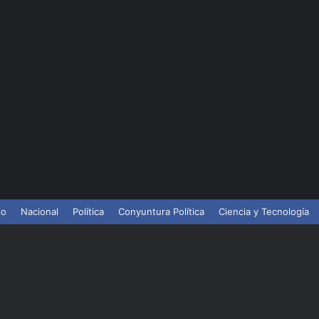
cen servicio de la Línea 1 del Teleférico de Santo Domingo
io
Nacional
Política
Conyuntura Política
Ciencia y Tecnología