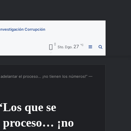
Investigación Corrupción
℃
27
Barra
Buscar
Sto. Dgo.
lateral
por
 adelantar el proceso… ¡no tienen los números!” —
“Los que se
l proceso… ¡no