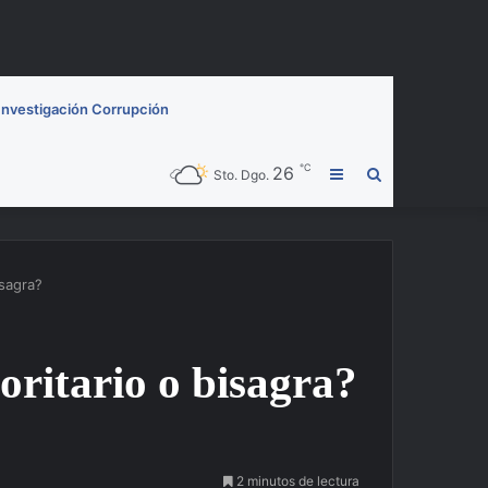
Investigación Corrupción
℃
26
Barra
Buscar
Sto. Dgo.
lateral
por
isagra?
ritario o bisagra?
2 minutos de lectura