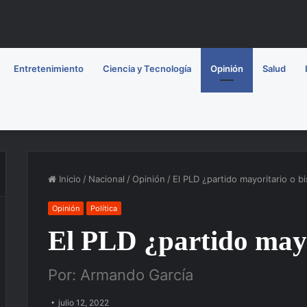
Entretenimiento
Ciencia y Tecnología
Opinión
Salud
Inicio
/
Nacional
/
Opinión
/
El PLD ¿partido mayoritario o b
Opinión
Política
El PLD ¿partido mayo
Por: Armando García
julio 12, 2022