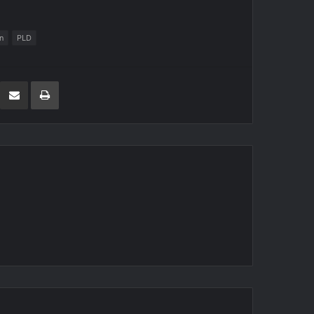
n
PLD
LinkedIn
Compartir por correo electrónico
Imprimir