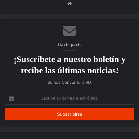
Sitio
web
Hazte parte
¡Suscríbete a nuestro boletín y
recibe las últimas noticias!
Somos Conyuntura RD.
Escribe
tu
correo
electrónico