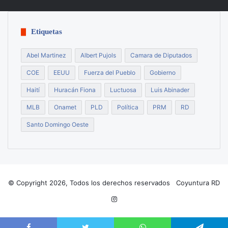
Etiquetas
Abel Martinez
Albert Pujols
Camara de Diputados
COE
EEUU
Fuerza del Pueblo
Gobierno
Haití
Huracán Fiona
Luctuosa
Luis Abinader
MLB
Onamet
PLD
Política
PRM
RD
Santo Domingo Oeste
© Copyright 2026, Todos los derechos reservados Coyuntura RD
Instagram