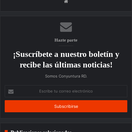
Sitio
web
Hazte parte
¡Suscríbete a nuestro boletín y
recibe las últimas noticias!
Somos Conyuntura RD.
Escribe
tu
correo
electrónico