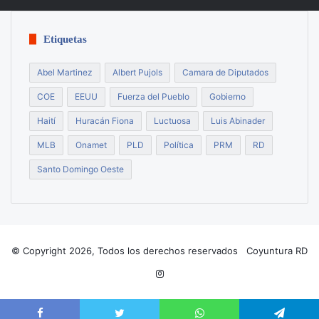
Etiquetas
Abel Martinez
Albert Pujols
Camara de Diputados
COE
EEUU
Fuerza del Pueblo
Gobierno
Haití
Huracán Fiona
Luctuosa
Luis Abinader
MLB
Onamet
PLD
Política
PRM
RD
Santo Domingo Oeste
© Copyright 2026, Todos los derechos reservados Coyuntura RD
Instagram