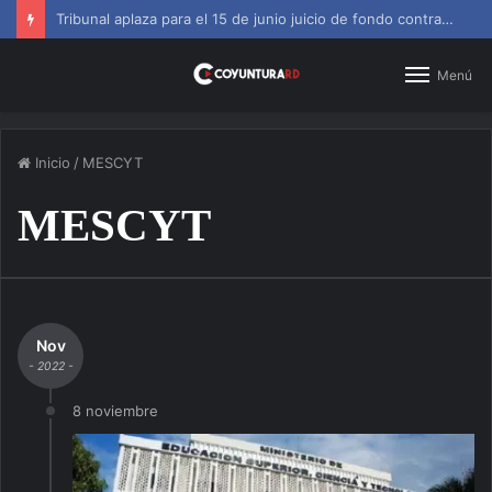
SNS amplía horarios en centros de primer nivel y diagnósticos
Menú
Inicio
/
MESCYT
MESCYT
Nov
- 2022 -
8 noviembre