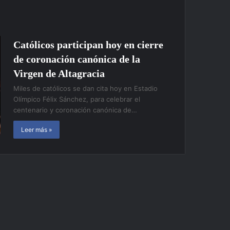
Católicos participan hoy en cierre
de coronación canónica de la
Virgen de Altagracia
Miles de católicos se dan cita hoy en Estadio
Olímpico Félix Sánchez, para celebrar el
centenario y coronación canónica de…
Leer más »