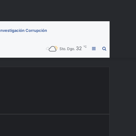
Investigación Corrupción
℃
32
Barra
Buscar
Sto. Dgo.
lateral
por