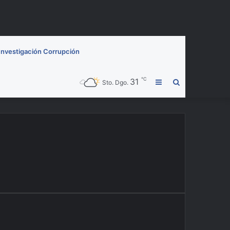
Investigación Corrupción
℃
31
Barra
Buscar
Sto. Dgo.
lateral
por