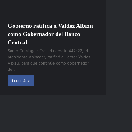
Gobierno ratifica a Valdez Albizu
como Gobernador del Banco
Central
Santo Domingo.- Tras el decreto 442-22, el
presidente Abinader, ratificó a Héctor Valdez
Albizu, para que continúe como gobernador
del…
Leer más »