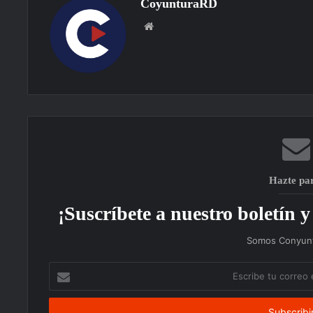
CoyunturaRD
Sitio
web
Hazte pa
¡Suscríbete a nuestro boletín y 
Somos Conyunt
Escribe
tu
correo
electrónico