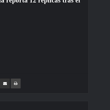
 reporta 12 réplicas tras el
LinkedIn
Compartir por correo electrónico
Imprimir