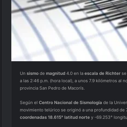
Un
sismo
de
magnitud
4.0 en la
escala de Richter
se 
a las 2:46 p.m. (hora local), a unos 7.9 kilómetros al
provincia San Pedro de Macorís.
Según el
Centro Nacional de Sismología
de la Unive
movimiento telúrico se originó a una profundidad de 7
coordenadas 18.615° latitud norte
y -69.253° longit