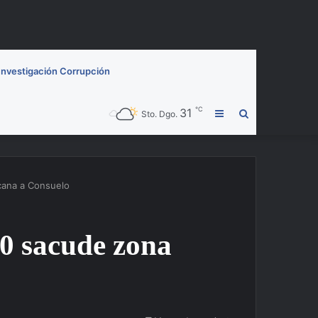
Investigación Corrupción
℃
31
Barra
Buscar
Sto. Dgo.
lateral
por
cana a Consuelo
0 sacude zona