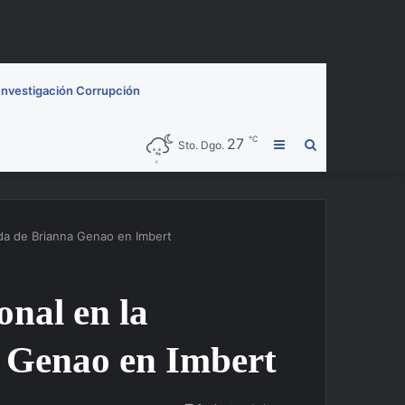
Investigación Corrupción
℃
27
Barra
Buscar
Sto. Dgo.
lateral
por
da de Brianna Genao en Imbert
onal en la
 Genao en Imbert