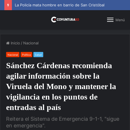
La Policía mata hombre en barrio de San Cristóbal
Menú
Inicio
/
Nacional
Nacional
Política
Salud
Sánchez Cárdenas recomienda
agilar información sobre la
Viruela del Mono y mantener la
vigilancia en los puntos de
entradas al país
Reitera el Sistema de Emergencia 9-1-1, "sigue
en emergencia".