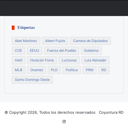
Etiquetas
Abel Martinez
Albert Pujols
Camara de Diputados
COE
EEUU
Fuerza del Pueblo
Gobierno
Haití
Huracán Fiona
Luctuosa
Luis Abinader
MLB
Onamet
PLD
Política
PRM
RD
Santo Domingo Oeste
© Copyright 2026, Todos los derechos reservados Coyuntura RD
Instagram