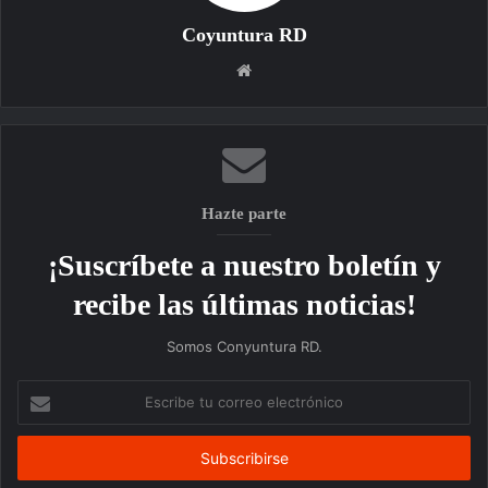
Coyuntura RD
Sitio
web
Hazte parte
¡Suscríbete a nuestro boletín y
recibe las últimas noticias!
Somos Conyuntura RD.
Escribe
tu
correo
electrónico