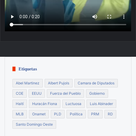
Etiquetas
Abel Martinez
Albert Pujols
Camara de Diputados
COE
EEUU
Fuerza del Pueblo
Gobierno
Haití
Huracán Fiona
Luctuosa
Luis Abinader
MLB
Onamet
PLD
Política
PRM
RD
Santo Domingo Oeste