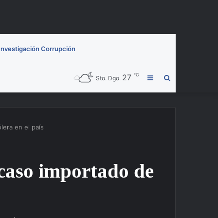
Investigación Corrupción
℃
27
Barra
Buscar
Sto. Dgo.
lateral
por
lera en el país
caso importado de