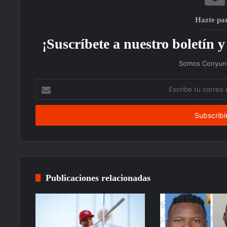
Hazte pa
¡Suscríbete a nuestro boletín y 
Somos Conyunt
Escribe
tu
correo
electrónico
Publicaciones relacionadas