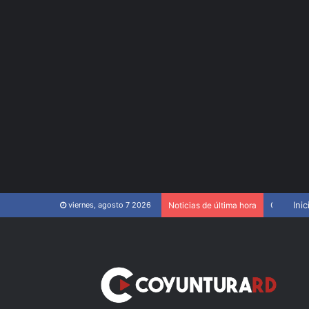
Cierran parque acuático de Santiago Oeste tras pelea que dejó heridos
Inic
viernes, agosto 7 2026
Noticias de última hora