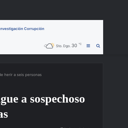
Investigación Corrupción
℃
30
Barra
Buscar
Sto. Dgo.
lateral
por
e herir a seis personas
igue a sospechoso
as