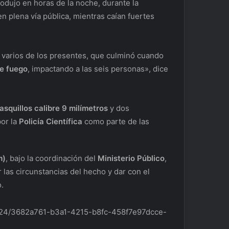
odujo en horas de la noche, durante la
 en plena vía pública, mientras caían fuertes
 varios de los presentes, que culminó cuando
e fuego
, impactando a las seis personas», dice
asquillos
calibre 9 milímetros
y dos
por la
Policía Científica
como parte de las
m)
, bajo la coordinación del
Minister
io Público
,
 las circunstancias del hecho y dar con el
.
10/24/3682a761-b3a1-4215-b8fc-458f7e97dcce-