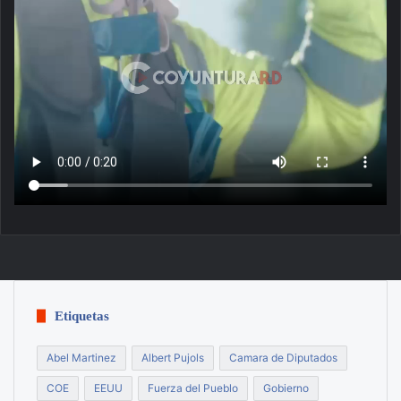
Etiquetas
Abel Martinez
Albert Pujols
Camara de Diputados
COE
EEUU
Fuerza del Pueblo
Gobierno