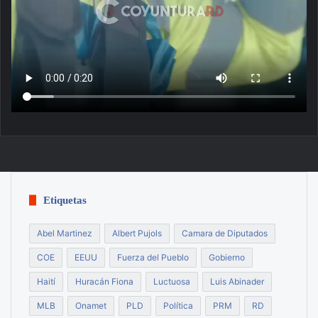
Etiquetas
Abel Martinez
Albert Pujols
Camara de Diputados
COE
EEUU
Fuerza del Pueblo
Gobierno
Haití
Huracán Fiona
Luctuosa
Luis Abinader
MLB
Onamet
PLD
Política
PRM
RD