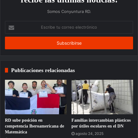
Somos Conyuntura RD.
Escribe
tu
correo
electrónico
Publicaciones relacionadas
RD sube posición en
Familias intercambian plásticos
competencia Iberoamericana de
por útiles escolares en el DN
Matemática
agosto 24, 2025