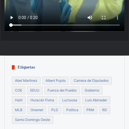
Etiquetas
Abel Martinez
Albert Pujols
Camara de Diputados
COE
EEUU
Fuerza del Pueblo
Gobierno
Haití
Huracán Fiona
Luctuosa
Luis Abinader
MLB
Onamet
PLD
Política
PRM
RD
Santo Domingo Oeste