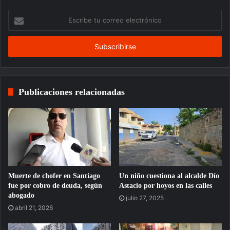
Escribe
tu
correo
electrónico
Publicaciones relacionadas
Muerte de chofer en Santiago
Un niño cuestiona al alcalde Dío
fue por cobro de deuda, según
Astacio por hoyos en las calles
abogado
julio 27, 2025
abril 21, 2026