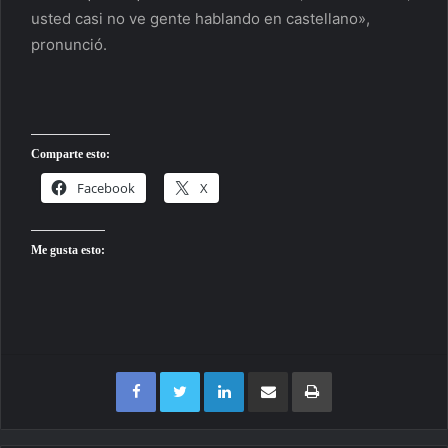
usted casi no ve gente hablando en castellano»,
pronunció.
Comparte esto:
Facebook
X
Me gusta esto:
Facebook
Twitter
LinkedIn
Compartir por correo electrónico
Imprimir