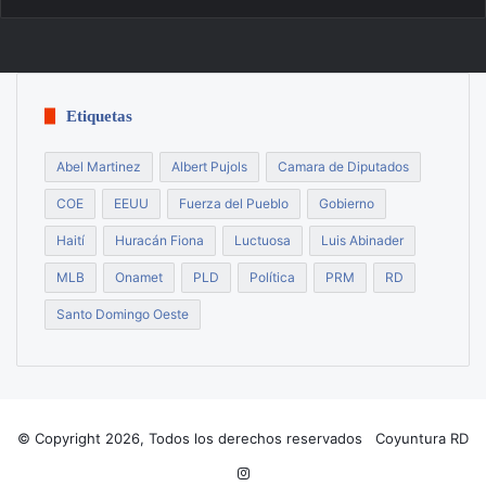
Etiquetas
Abel Martinez
Albert Pujols
Camara de Diputados
COE
EEUU
Fuerza del Pueblo
Gobierno
Haití
Huracán Fiona
Luctuosa
Luis Abinader
MLB
Onamet
PLD
Política
PRM
RD
Santo Domingo Oeste
© Copyright 2026, Todos los derechos reservados Coyuntura RD
Instagram