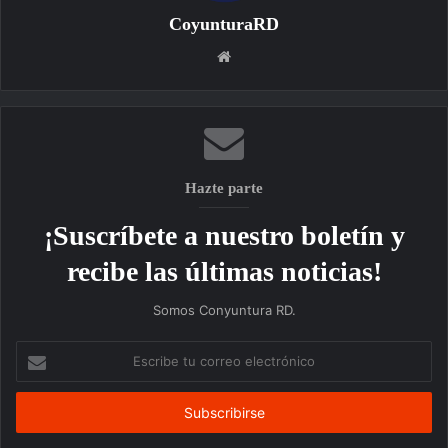
CoyunturaRD
Sitio
web
Hazte parte
¡Suscríbete a nuestro boletín y
recibe las últimas noticias!
Somos Conyuntura RD.
Escribe
tu
correo
electrónico