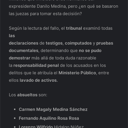
expresidente Danilo Medina, pero ¿en qué se basaron
las juezas para tomar esta decisión?
Según la lectura del fallo, el
tribunal
examinó todas
las
declaraciones
de
testigos
,
coimputados
y
pruebas
documentales
, determinando que
no se pudo
demostrar
más allá de toda duda razonable
la
responsabilidad penal
de los acusados en los
delitos que le atribuía el
Ministerio Público
, entre
ellos
lavado de activos.
Los
absueltos
son:
Carmen Magaly Medina Sánchez
Fernando Aquilino Rosa Rosa
Lorenzo Wilfrido
Hidalgo Núñez