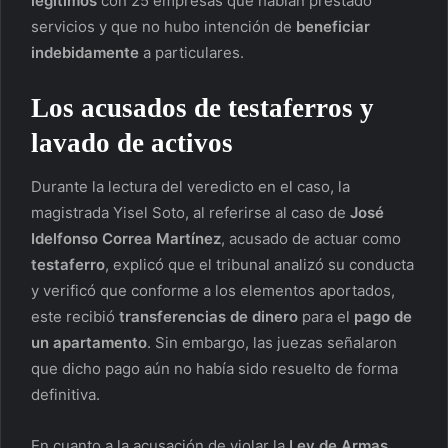
legítimos
con 25 empresas que habían prestado
servicios y que no hubo intención de
beneficiar
indebidamente
a particulares.
Los
acusados de testaferros
y
lavado de activos
Durante la lectura del veredicto en el caso, la
magistrada Yisel Soto, al referirse al caso de
José
Idelfonso Correa Martínez
, acusado de actuar como
testaferro
, explicó que el tribunal analizó su conducta
y verificó que conforme a los elementos aportados,
este recibió
transferencias de dinero
para el
pago de
un apartamento
. Sin embargo, las juezas señalaron
que dicho pago aún no había sido resuelto de forma
definitiva.
En cuanto a la acusación de violar la
Ley de Armas
,