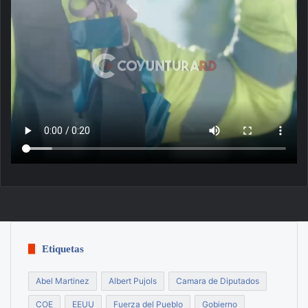
Etiquetas
Abel Martinez
Albert Pujols
Camara de Diputados
COE
EEUU
Fuerza del Pueblo
Gobierno