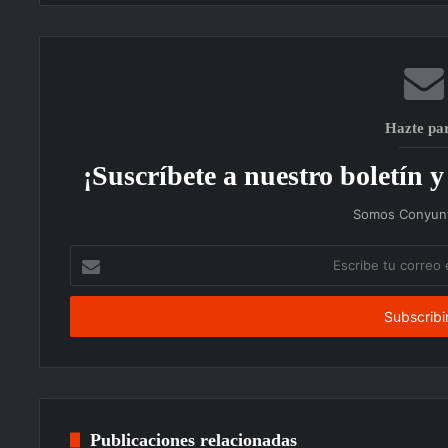
Hazte pa
¡Suscríbete a nuestro boletín y 
Somos Conyunt
Escribe
tu
correo
electrónico
Publicaciones relacionadas