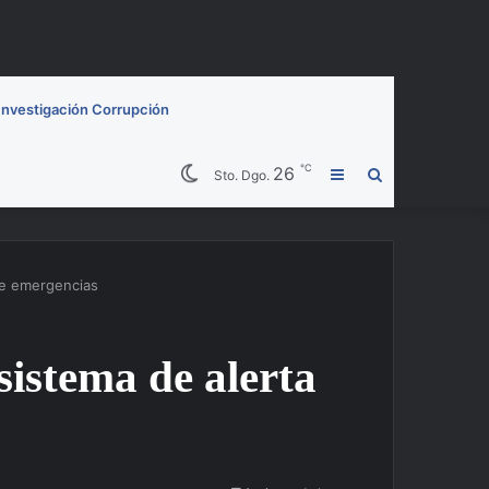
Investigación Corrupción
℃
26
Barra
Buscar
Sto. Dgo.
lateral
por
 de emergencias
sistema de alerta