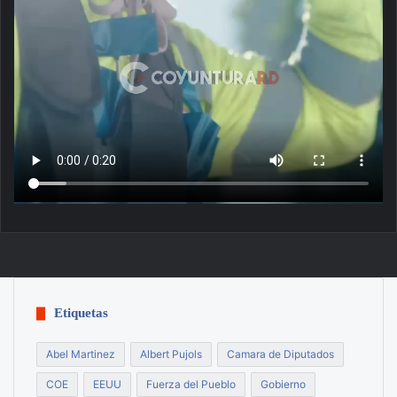
Etiquetas
Abel Martinez
Albert Pujols
Camara de Diputados
COE
EEUU
Fuerza del Pueblo
Gobierno