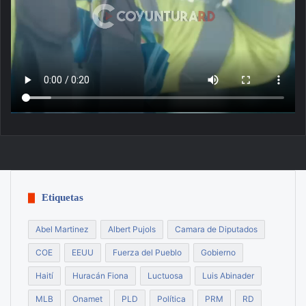
Etiquetas
Abel Martinez
Albert Pujols
Camara de Diputados
COE
EEUU
Fuerza del Pueblo
Gobierno
Haití
Huracán Fiona
Luctuosa
Luis Abinader
MLB
Onamet
PLD
Política
PRM
RD