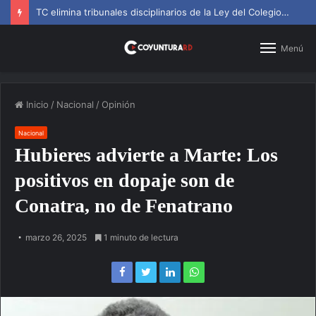
TC elimina tribunales disciplinarios de la Ley del Colegio de Abogados
Menú
Inicio
/
Nacional
/
Opinión
Nacional
Hubieres advierte a Marte: Los
positivos en dopaje son de
Conatra, no de Fenatrano
marzo 26, 2025
1 minuto de lectura