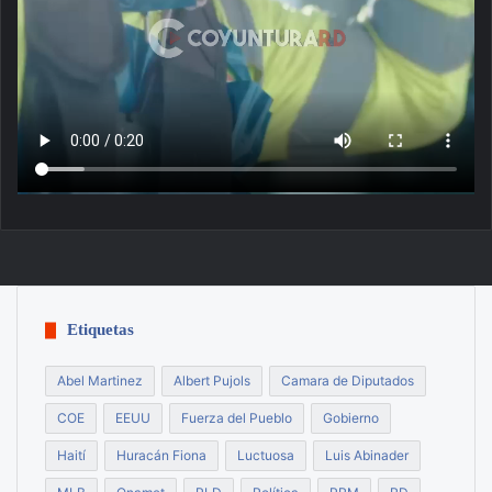
Etiquetas
Abel Martinez
Albert Pujols
Camara de Diputados
COE
EEUU
Fuerza del Pueblo
Gobierno
Haití
Huracán Fiona
Luctuosa
Luis Abinader