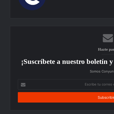
Hazte pa
¡Suscríbete a nuestro boletín y 
Somos Conyunt
Escribe
tu
correo
electrónico