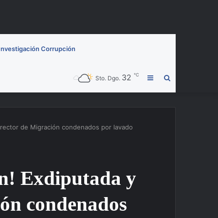
Investigación Corrupción
℃
32
Barra
Buscar
Sto. Dgo.
lateral
por
director de Migración condenados por lavado
ón! Exdiputada y
ión condenados