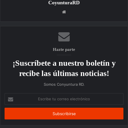
CoyunturaRD
Sitio
web
Hazte parte
¡Suscríbete a nuestro boletín y
recibe las últimas noticias!
Somos Conyuntura RD.
Escribe
tu
correo
electrónico