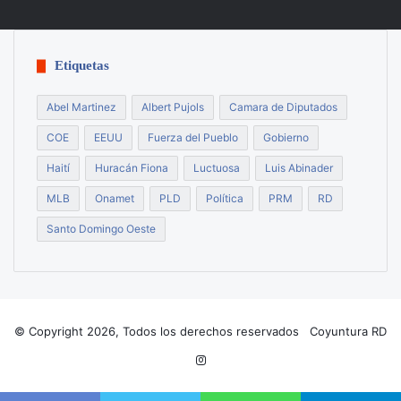
Etiquetas
Abel Martinez
Albert Pujols
Camara de Diputados
COE
EEUU
Fuerza del Pueblo
Gobierno
Haití
Huracán Fiona
Luctuosa
Luis Abinader
MLB
Onamet
PLD
Política
PRM
RD
Santo Domingo Oeste
© Copyright 2026, Todos los derechos reservados Coyuntura RD
Instagram