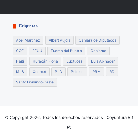
Etiquetas
Abel Martinez
Albert Pujols
Camara de Diputados
COE
EEUU
Fuerza del Pueblo
Gobierno
Haití
Huracán Fiona
Luctuosa
Luis Abinader
MLB
Onamet
PLD
Política
PRM
RD
Santo Domingo Oeste
© Copyright 2026, Todos los derechos reservados Coyuntura RD
Instagram