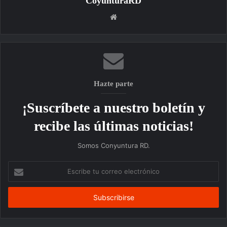
CoyunturaRD
Sitio
web
Hazte parte
¡Suscríbete a nuestro boletín y
recibe las últimas noticias!
Somos Conyuntura RD.
Escribe
tu
correo
electrónico