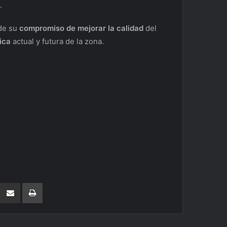
.
 de su
compromiso de mejorar la calidad
del
ica
actual y futura de la zona.
LinkedIn
Compartir por correo electrónico
Imprimir