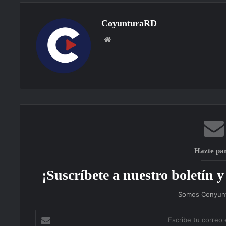
CoyunturaRD
Sitio
web
Hazte pa
¡Suscríbete a nuestro boletín y 
Somos Conyunt
Escribe
tu