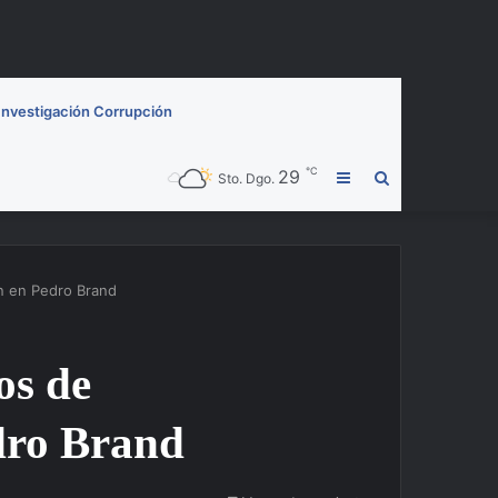
Investigación Corrupción
℃
29
Barra
Buscar
Sto. Dgo.
lateral
por
ón en Pedro Brand
os de
dro Brand