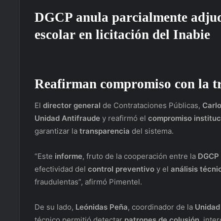
DGCP anula parcialmente adjud
escolar en licitación del Inabie
Reafirman compromiso con la
t
El
director general
de Contrataciones Públicas,
Carl
Unidad Antifraude
y reafirmó el
compromiso instituc
garantizar la
transparencia
del sistema.
“Este
informe
, fruto de la cooperación entre la
DGCP
efectividad del
control preventivo
y el
análisis técni
fraudulentas”, afirmó Pimentel.
De su lado,
Leónidas Peña
, coordinador de la
Unidad
técnico permitió detectar
patrones de colusión
, inte