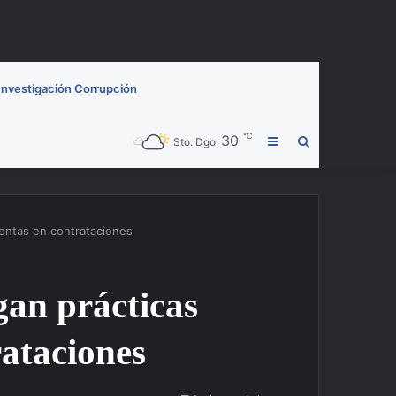
Investigación Corrupción
℃
30
Barra
Buscar
Sto. Dgo.
lateral
por
entas en contrataciones
an prácticas
rataciones