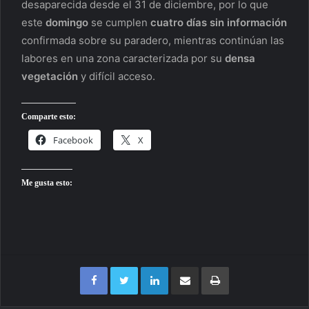
desaparecida desde el 31 de diciembre, por lo que
este
domingo
se cumplen
cuatro días
sin información
confirmada sobre su paradero, mientras continúan las
labores en una zona caracterizada por su
densa
vegetación
y difícil acceso.
Comparte esto:
Facebook
X
Me gusta esto:
Facebook
Twitter
LinkedIn
Compartir por correo electrónico
Imprimir