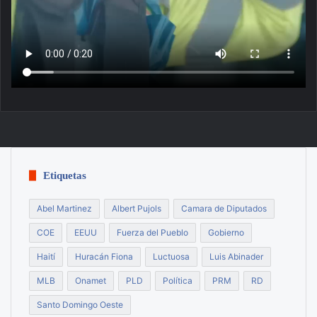
Etiquetas
Abel Martinez
Albert Pujols
Camara de Diputados
COE
EEUU
Fuerza del Pueblo
Gobierno
Haití
Huracán Fiona
Luctuosa
Luis Abinader
MLB
Onamet
PLD
Política
PRM
RD
Santo Domingo Oeste