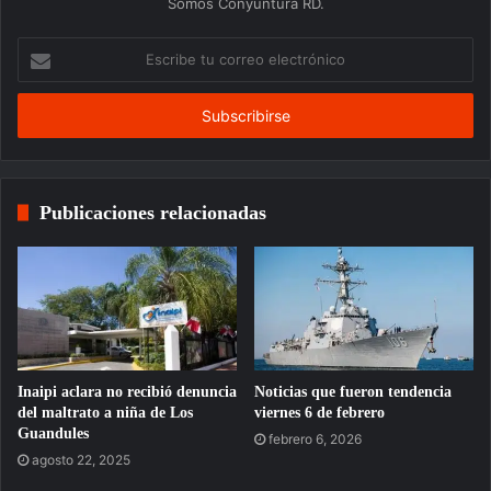
Somos Conyuntura RD.
Escribe
tu
correo
electrónico
Publicaciones relacionadas
Inaipi aclara no recibió denuncia
Noticias que fueron tendencia
del maltrato a niña de Los
viernes 6 de febrero
Guandules
febrero 6, 2026
agosto 22, 2025