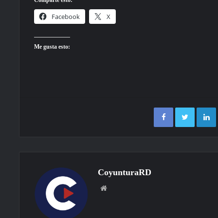
Comparte esto:
Facebook
X
Me gusta esto:
Facebook
Twitter
CoyunturaRD
Sitio
web