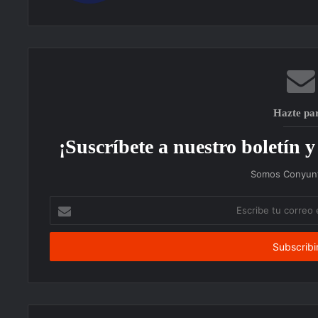
Hazte pa
¡Suscríbete a nuestro boletín y 
Somos Conyunt
Escribe
tu
correo
electrónico