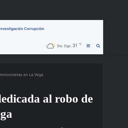
Investigación Corrupción
℃
31
Barra
Buscar
Sto. Dgo.
lateral
por
motocicletas en La Vega
edicada al robo de
ega