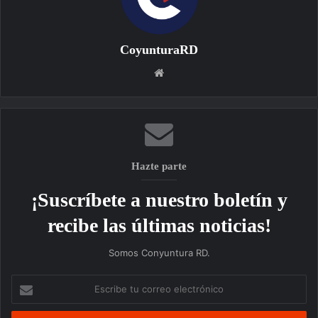
CoyunturaRD
Sitio
web
Hazte parte
¡Suscríbete a nuestro boletín y
recibe las últimas noticias!
Somos Conyuntura RD.
Escribe
tu
correo