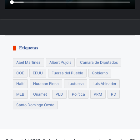
Etiquetas
Abel Martinez
Albert Pujols
Camara de Diputados
COE
EEUU
Fuerza del Pueblo
Gobierno
Haití
Huracán Fiona
Luctuosa
Luis Abinader
MLB
Onamet
PLD
Política
PRM
RD
Santo Domingo Oeste