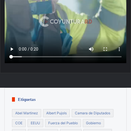
Etiquetas
Abel Martinez
Albert Pujols
Camara de Diputados
COE
EEUU
Fuerza del Pueblo
Gobierno