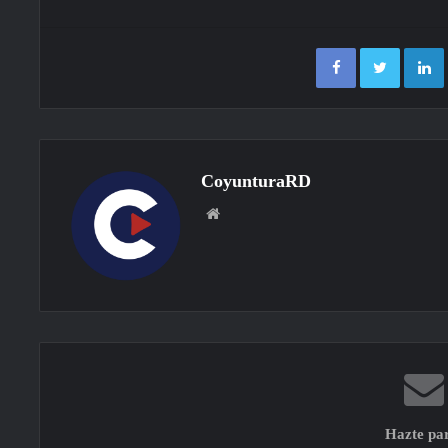
Facebook
Twitter
CoyunturaRD
Sitio
web
Hazte pa