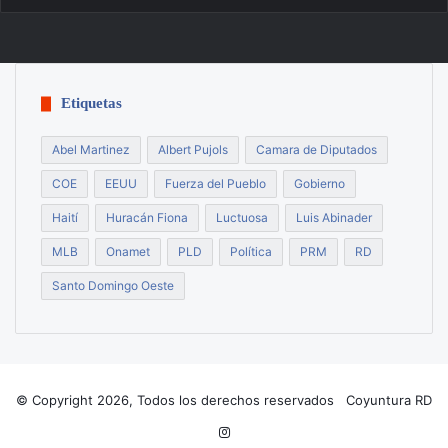
Etiquetas
Abel Martinez
Albert Pujols
Camara de Diputados
COE
EEUU
Fuerza del Pueblo
Gobierno
Haití
Huracán Fiona
Luctuosa
Luis Abinader
MLB
Onamet
PLD
Política
PRM
RD
Santo Domingo Oeste
© Copyright 2026, Todos los derechos reservados Coyuntura RD
Instagram