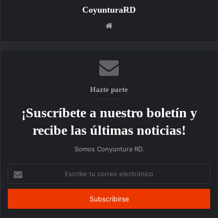
CoyunturaRD
Sitio
web
Hazte parte
¡Suscríbete a nuestro boletín y
recibe las últimas noticias!
Somos Conyuntura RD.
Escribe
tu
correo
electrónico