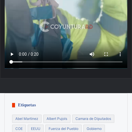
Etiquetas
Abel Martinez
Albert Pujols
Camara de Diputados
COE
EEUU
Fuerza del Pueblo
Gobierno