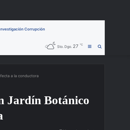
Investigación Corrupción
℃
27
Barra
Buscar
Sto. Dgo.
lateral
por
fecta a la conductora
en Jardín Botánico
a