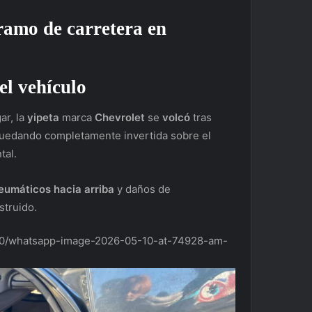
ramo de carretera en
el vehículo
ar, la
yipeta
marca
Chevrolet
se
volcó
tras
quedando completamente invertida sobre el
tal.
eumáticos hacia arriba
y daños de
struido.
5/10/whatsapp-image-2026-05-10-at-74928-am-