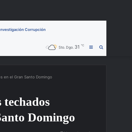
Investigación Corrupción
℃
31
Barra
Buscar
Sto. Dgo.
lateral
por
es en el Gran Santo Domingo
s techados
 Santo Domingo