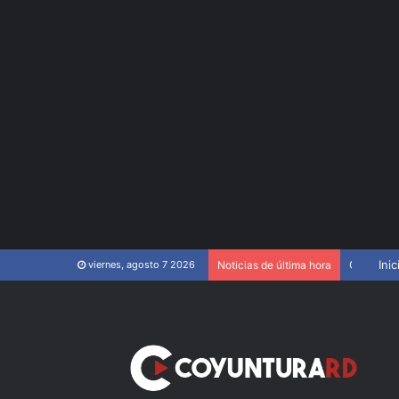
Cierran parque acuático de Santiago Oeste tras pelea que dejó heridos
Inic
viernes, agosto 7 2026
Noticias de última hora