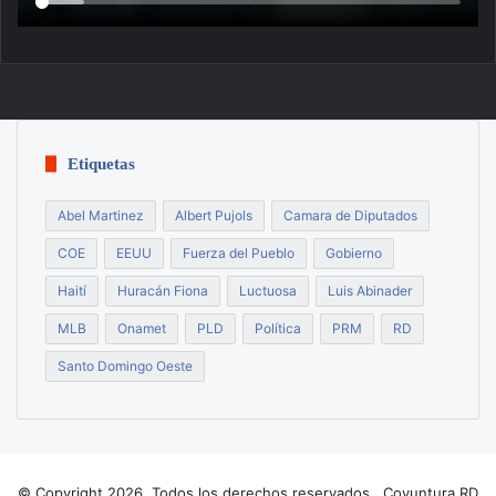
Etiquetas
Abel Martinez
Albert Pujols
Camara de Diputados
COE
EEUU
Fuerza del Pueblo
Gobierno
Haití
Huracán Fiona
Luctuosa
Luis Abinader
MLB
Onamet
PLD
Política
PRM
RD
Santo Domingo Oeste
© Copyright 2026, Todos los derechos reservados Coyuntura RD