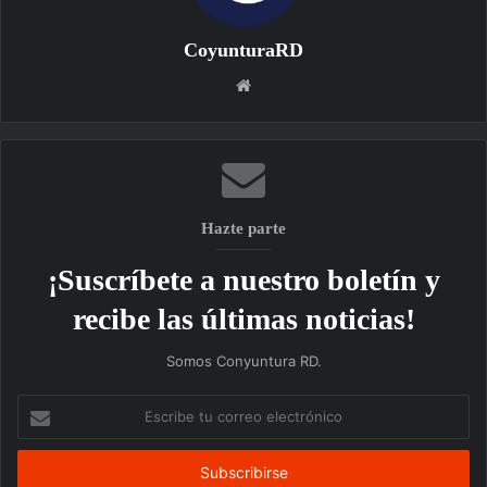
CoyunturaRD
Sitio
web
Hazte parte
¡Suscríbete a nuestro boletín y
recibe las últimas noticias!
Somos Conyuntura RD.
Escribe
tu
correo
electrónico