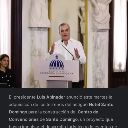
El presidente
Luis Abinader
anunció este martes la
adquisición de los terrenos del antiguo
Hotel Santo
Domingo
para la construcción del
Centro de
Convenciones
de
Santo Domingo
, un proyecto que
busca impulsar el desarrollo turístico y de eventos de